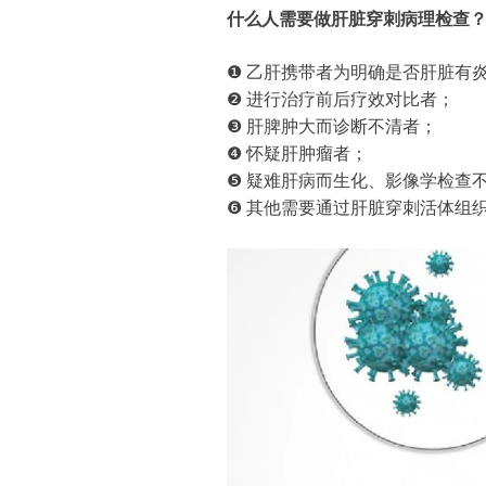
什么人需要做肝脏穿刺病理检查
❶ 乙肝携带者为明确是否肝脏有
❷ 进行治疗前后疗效对比者；
❸ 肝脾肿大而诊断不清者；
❹ 怀疑肝肿瘤者；
❺ 疑难肝病而生化、影像学检查
❻ 其他需要通过肝脏穿刺活体组