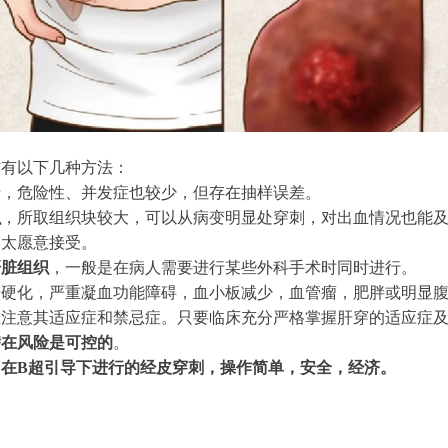
材有以下几种方法：
行，危险性、并发症也较少，但存在抽样误差。
织
，所取组织块较大，可以从病变明显处穿刺，对出血情况也能
不太愿意接受。
肝脏组织
，一般是在病人需要进行某些外科手术时同时进行。
肝硬化，严重凝血功能障碍，血小板减少，血管瘤，肥胖或明显
应注意其适应症和禁忌症。只要临床充分严格掌握肝穿的适应症
潜在风险是可控的
。
是
在B超引导下进行的经皮穿刺，操作简单，安全，经济。