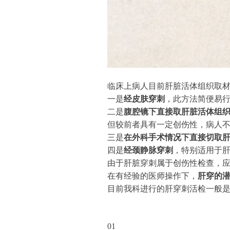
临床上病人目前肝脏活体组织取
一是
经皮肤穿刺
，此方法简便易
二是
腹腔镜下直接取肝脏活体组
但较前者具有一定创伤性，病人
三是
在外科手术情况下直接切取
四是
经颈静脉穿刺
，特别适用于
由于肝脏穿刺属于创伤性检查，
在有经验的医师操作下，
肝穿的
目前我科进行的肝穿刺活检一般
01