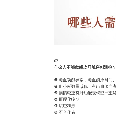
02
什么人不能做经皮肝脏穿刺活检
❶ 凝血功能异常，凝血酶原时间
❷ 血小板数量减低，有出血倾向
❸ 病情较重有肝功能衰竭或严重
❹ 肝硬化晚期
❺ 腹腔积液
❻ 不合作者;