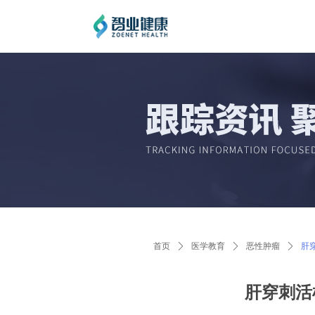
首页
ꄲ
医学教育
ꄲ
恶性肿瘤
ꄲ
肝
肝穿刺活