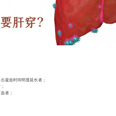
？
、出凝血时间明显延长者；
者；
贫血者；