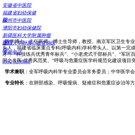
安徽省中医院
福建省妇幼保健
院
柳州市中医院
濮阳市妇幼保健院
新疆医科大学附属肿瘤
医学博士，主任医师，博士生导师，教授。南京军区卫生专业人才
医院
厦门大学附属心血管病医
头人，福建省临床重点专科(呼吸内科)学科带头人。以第一完
院
客服电话
才”、“科技练兵优秀青年标兵”、“小老虎式干部标兵”、“军区
国之名医·优秀风范奖、“呼吸与危重症医学科规范化建设项目突
0592-3236666
学术兼职
：全军呼吸内科学专业委员会常务委员；中华医学会
专业特长
：在肺部感染、呼吸慢病、疑难症和危重症诊治等方