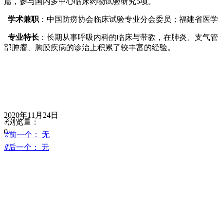
篇，参与国内多中心临床药物试验研究5项。
学术兼职
：中国防痨协会临床试验专业分会委员；福建省医学
专业特长
：长期从事呼吸内科的临床与带教，在肺炎、支气管
部肿瘤、胸膜疾病的诊治上积累了较丰富的经验。
2020年11月24日
ꄘ
浏览量：
0
ꂃ
前一个：
无
ꁹ
后一个：
无