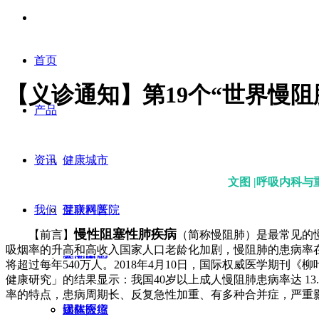
首页
【义诊通知】第19个“世界慢
产品
资讯
健康城市
文图 |呼吸内科与
我们
互联网医院
健康科普
慢性阻塞性肺疾病
【前言】
（简称慢阻肺）是最常见的
吸烟率的升高和高收入国家人口老龄化加剧，慢阻肺的患病率在
掌上医院
新闻中心
企业概况
将超过每年540万人。2018年4月10日，国际权威医学期
健康研究」的结果显示：我国40岁以上成人慢阻肺患病率达 13
率的特点，患病周期长、反复急性加重、有多种合并症，严重
远程医疗
媒体报道
团队介绍