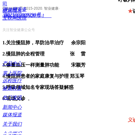
司
©
Copyright
2015-2020. 智业健康·
闽公网安备
健康城市
★
35021302000290号
闽ICP15017920号-1
互联网医院
关注智业健康公众号
1.关注慢阻肺，早防治早治疗 余宗阳
2.慢阻肺的全程管理 张 雷
产品中心
3.像量血压一样测量肺功能 宋颖芳
掌上医院
4.慢阻肺患者的家庭康复与护理 郑玉琴
远程医疗
5.呼吸领域知名专家现场答疑解惑
健康科普
热门资讯
6.现场义诊
。
新闻中心
媒体报道
义
关于我们
企业概况