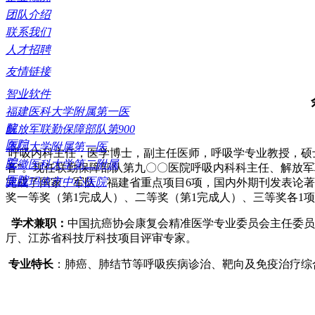
团队介绍
联系我们
人才招聘
友情链接
智业软件
福建医科大学附属第一医
院
解放军联勤保障部队第900
医院
厦门大学附属第一医
呼吸内科主任，医学博士，副主任医师，呼吸学专业教授，硕士
院
安徽医科大学第二附属
者”。现任联勤保障部队第九〇〇医院呼吸内科科主任、解放
医院
克拉玛依市中心医院
完成了国家、军队、福建省重点项目6项，国内外期刊发表论著
奖一等奖（第1完成人）、二等奖（第1完成人）、三等奖各1
学术兼职：
中国抗癌协会康复会精准医学专业委员会主任委员
厅、江苏省科技厅科技项目评审专家。
专业特长
：肺癌、肺结节等呼吸疾病诊治、靶向及免疫治疗综